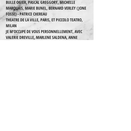
BULLE OGIER, PASCAL GREGGORY, MICHELLE
MARQUAIS, MARIE BUNEL, BERNARD VERLEY (JONE
FOSSE) - PATRICE CHEREAU
THEATRE DE LA VILLE, PARIS, ET PICCOLO TEATRO,
MILAN
JE M'OCCUPE DE VOUS PERSONNELLEMENT, AVEC
VALERIE DREVILLE, MARLENE SALDENA, ANNE
ISSERMAN, LORENZO DE ANGELIS - YVES NÖEL
GENOD - THEATRE DU ROND-POINT, PARIS
RICHARD III, AVEC PHILIPPE TORRETON., MARTINE
SARCEY, FLORENCE GIORGETTI, ANNE BOUVIER ,
PAULINE BUREAU, REGIS LAROCHE (WILLIAM
SHAKESPEARE) - PHILIPPE CALVARIO
THEATRE DES AMANDIERS, NANTERRE
DOUX OISEAUX DE JEUNESSE, AVEC CLAUDIA
CARDINALE, BERNARD VERLEY, DELPHINE SERINA
(TENESSE WILLIAMS) - PHILIPPE ADRIEN - THEATRE
DE LA MADELEINE, PARIS
ANGELS IN AMERICA, AVEC BARBARA HENDRIKS,
JULIA MIGENES JOHNSON (PETER EOTVOS) - PHILIPPE
CALVARIO - THEATRE DU CHATELET, PARIS
ROBERTO ZUCCO, AVEC XAVIER GALLAIS, FLORENCE
GIORGETTI, ALBAN AUMARD, ANNE BOUVIER