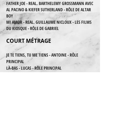
FATHER JOE - REAL. BARTHELEMY GROSSMANN AVEC
AL PACINO & KIEFER SUTHERLAND - RÔLE DE ALTAR
BOY
MI AMOR - REAL. GUILLAUME NICLOUX - LES FILMS
DU KIOSQUE - RÔLE DE GABRIEL
COURT MÉTRAGE
JE TE TIENS, TU ME TIENS - ANTOINE - RÔLE
PRINCIPAL
LÀ-BAS - LUCAS - RÔLE PRINCIPAL
VERSAILLES - PIERRE SCHOELLER - RÔLE PRINCIPAL
TÉLÉVISION
MES AMIS, MES AMOURS, MES EMMERDES SAISON 4
- 8 ÉPISODES -
RÔLE DE
TIM
DEUX FLICS SUR LES DOCKS SAISON 3 - EDWIN BAILY
-
RÔLE DE
BRICE BAYOU
DÉTECTIVES -
RÔLE DE
LUCAS JOSS